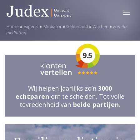
Toggl
menu
Home
»
Experts
»
Mediator
»
Gelderland
»
Wijchen
»
Familie
mediation
9.5
Totale
waardering:
Wij helpen jaarlijks zo’n
3000
5
echtparen
om te scheiden. Tot volle
van
tevredenheid van
beide partijen
.
5
sterren