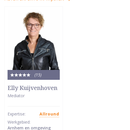
(15
)
Totale
waardering:
Elly Kuijvenhoven
5
Mediator
van
5
sterren
Expertise:
Allround
Werkgebied:
Arnhem en omgeving