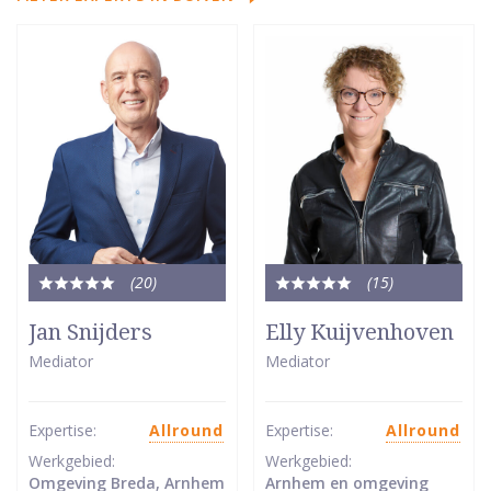
(20
)
(15
)
Totale
Totale
waardering:
waardering:
Jan Snijders
Elly Kuijvenhoven
5
5
Mediator
Mediator
van
van
5
5
sterren
sterren
Expertise:
Allround
Expertise:
Allround
Werkgebied:
Werkgebied:
Omgeving Breda, Arnhem
Arnhem en omgeving