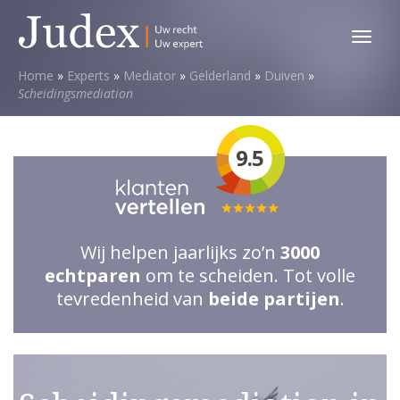
Toggl
menu
Home
»
Experts
»
Mediator
»
Gelderland
»
Duiven
»
Scheidingsmediation
9.5
Totale
waardering:
Wij helpen jaarlijks zo’n
3000
5
echtparen
om te scheiden. Tot volle
van
tevredenheid van
beide partijen
.
5
sterren