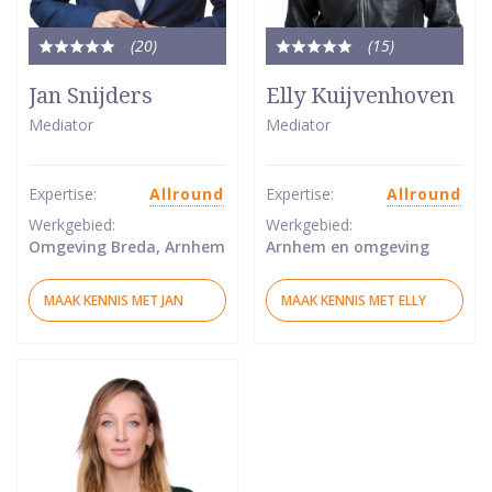
(20
)
(15
)
Totale
Totale
waardering:
waardering:
Jan Snijders
Elly Kuijvenhoven
5
5
Mediator
Mediator
van
van
5
5
sterren
sterren
Expertise:
Allround
Expertise:
Allround
Werkgebied:
Werkgebied:
Omgeving Breda, Arnhem
Arnhem en omgeving
MAAK KENNIS MET JAN
MAAK KENNIS MET ELLY