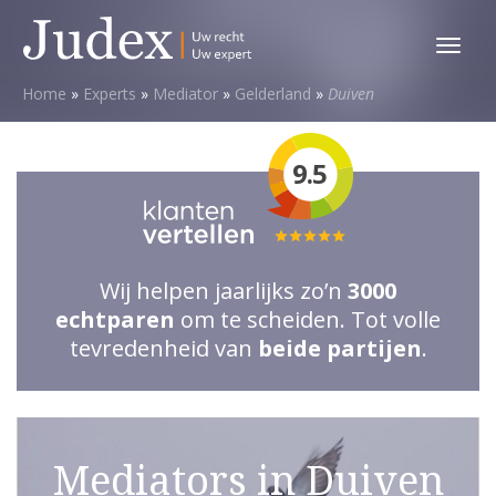
Toggl
menu
Home
»
Experts
»
Mediator
»
Gelderland
»
Duiven
9.5
Totale
waardering:
Wij helpen jaarlijks zo’n
3000
5
echtparen
om te scheiden. Tot volle
van
tevredenheid van
beide partijen
.
5
sterren
Mediators in Duiven