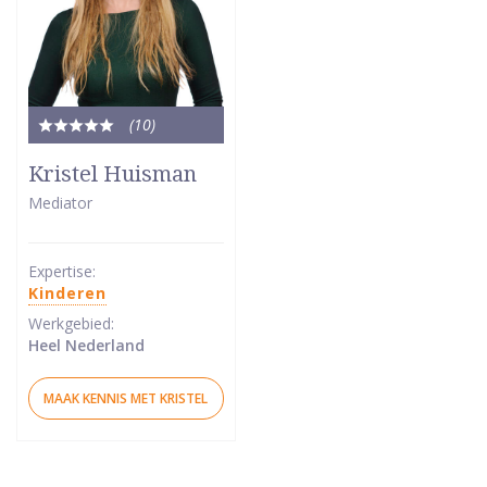
(10
)
Totale
waardering:
Kristel Huisman
5
Mediator
van
5
sterren
Expertise:
Kinderen
Werkgebied:
Heel Nederland
MAAK KENNIS MET KRISTEL