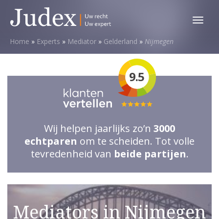
Toggl
menu
Home
»
Experts
»
Mediator
»
Gelderland
»
Nijmegen
9.5
Totale
waardering:
Wij helpen jaarlijks zo’n
3000
5
echtparen
om te scheiden. Tot volle
van
tevredenheid van
beide partijen
.
5
sterren
Mediators in Nijmegen