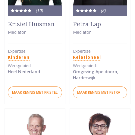
(10
)
(8
)
Totale
Totale
waardering:
waardering:
Kristel Huisman
Petra Lap
5
5
Mediator
Mediator
van
van
5
5
sterren
sterren
Expertise:
Expertise:
Kinderen
Relationeel
Werkgebied:
Werkgebied:
Heel Nederland
Omgeving Apeldoorn,
Harderwijk
MAAK KENNIS MET KRISTEL
MAAK KENNIS MET PETRA