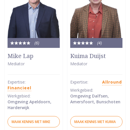
(6
)
(4
)
Totale
Totale
waardering:
waardering:
Mike Lap
Kuima Duijst
5
5
Mediator
Mediator
van
van
5
5
sterren
sterren
Expertise:
Expertise:
Allround
Financieel
Werkgebied:
Werkgebied:
Omgeving Dalfsen,
Omgeving Apeldoorn,
Amersfoort, Bunschoten
Harderwijk
MAAK KENNIS MET MIKE
MAAK KENNIS MET KUIMA