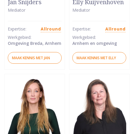
Jan Snijders
Elly Kuijvenhoven
5
5
Mediator
Mediator
van
van
5
5
sterren
sterren
Expertise:
Allround
Expertise:
Allround
Werkgebied:
Werkgebied:
Omgeving Breda, Arnhem
Arnhem en omgeving
MAAK KENNIS MET JAN
MAAK KENNIS MET ELLY