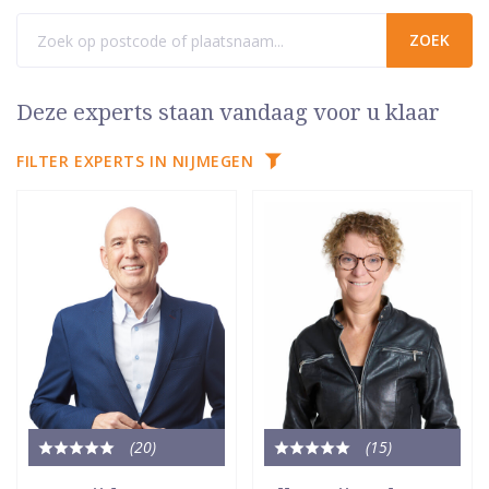
Deze experts staan vandaag voor u klaar
FILTER EXPERTS IN NIJMEGEN
(20
)
(15
)
Totale
Totale
waardering:
waardering: