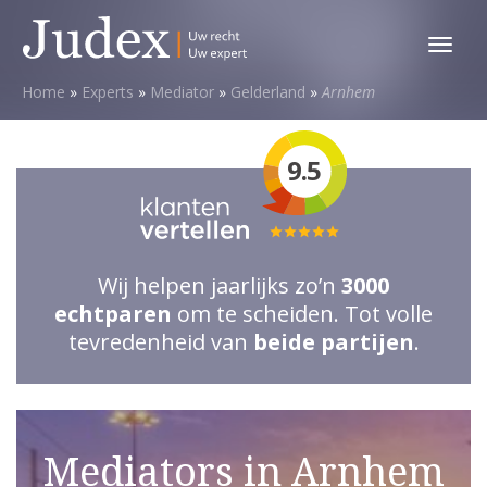
Toggl
menu
Home
»
Experts
»
Mediator
»
Gelderland
»
Arnhem
9.5
Totale
waardering:
Wij helpen jaarlijks zo’n
3000
5
echtparen
om te scheiden. Tot volle
van
tevredenheid van
beide partijen
.
5
sterren
Mediators in Arnhem