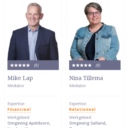
(6
)
(6
)
Totale
Totale
waardering:
waardering:
Mike Lap
Nina Tillema
5
5
Mediator
Mediator
van
van
5
5
sterren
sterren
Expertise:
Expertise:
Financieel
Relationeel
Werkgebied:
Werkgebied:
Omgeving Apeldoorn,
Omgeving Salland,