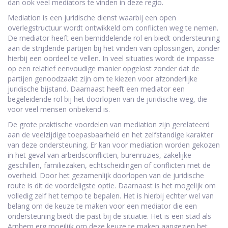
dan ook veel mediators te vinden in deze regio.
Mediation is een juridische dienst waarbij een open
overlegstructuur wordt ontwikkeld om conflicten weg te nemen.
De mediator heeft een bemiddelende rol en biedt ondersteuning
aan de strijdende partijen bij het vinden van oplossingen, zonder
hierbij een oordeel te vellen. In veel situaties wordt de impasse
op een relatief eenvoudige manier opgelost zonder dat de
partijen genoodzaakt zijn om te kiezen voor afzonderlijke
juridische bijstand. Daarnaast heeft een mediator een
begeleidende rol bij het doorlopen van de juridische weg, die
voor veel mensen onbekend is.
De grote praktische voordelen van mediation zijn gerelateerd
aan de veelzijdige toepasbaarheid en het zelfstandige karakter
van deze ondersteuning. Er kan voor mediation worden gekozen
in het geval van arbeidsconflicten, burenruzies, zakelijke
geschillen, familiezaken, echtscheidingen of conflicten met de
overheid. Door het gezamenlijk doorlopen van de juridische
route is dit de voordeligste optie. Daarnaast is het mogelijk om
volledig zelf het tempo te bepalen. Het is hierbij echter wel van
belang om de keuze te maken voor een mediator die een
ondersteuning biedt die past bij de situatie. Het is een stad als
Arnhem erg moeilijk om deze keuze te maken aangezien het