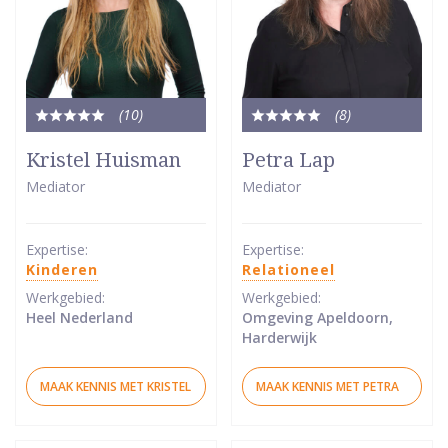
(10
)
(8
)
Totale
Totale
waardering:
waardering:
Kristel Huisman
Petra Lap
5
5
Mediator
Mediator
van
van
5
5
sterren
sterren
Expertise:
Expertise:
Kinderen
Relationeel
Werkgebied:
Werkgebied:
Heel Nederland
Omgeving Apeldoorn,
Harderwijk
MAAK KENNIS MET KRISTEL
MAAK KENNIS MET PETRA