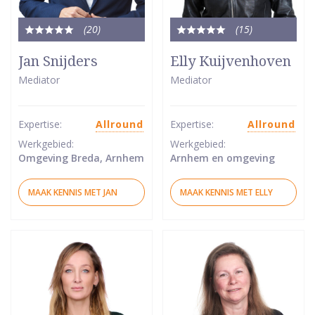
(20
)
(15
)
Totale
Totale
waardering:
waardering:
Jan Snijders
Elly Kuijvenhoven
5
5
Mediator
Mediator
van
van
5
5
sterren
sterren
Expertise:
Allround
Expertise:
Allround
Werkgebied:
Werkgebied:
Omgeving Breda, Arnhem
Arnhem en omgeving
MAAK KENNIS MET JAN
MAAK KENNIS MET ELLY