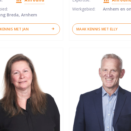
ren
sterren
bied:
Werkgebied:
Arnhem en o
ng Breda, Arnhem
KENNIS MET JAN
MAAK KENNIS MET ELLY