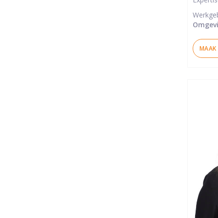
ster
Werkge
Omgevi
MAAK 