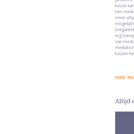
keuze kan
een media
meer afsp
mogelijkh
toegankel
erg trans
van media
mediation
tussen he
VIND NU
Altijd