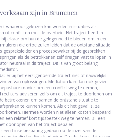
e werkzaam zijn in Brummen
aject waarvoor gekozen kan worden in situaties als
en of conflicten met de overheid. Het traject heeft in
n bij elkaar om hun de gelegenheid te bieden om in een
rmuleren die ertoe zullen leiden dat de ontstane situatie
ls gespreksleider en procesbewaker bij de gesprekken
pringen als de betrokkenen zelf dreigen vast te lopen in
ator neutraal in dit traject. Dit is van groot belang
mediator.
at er bij het eerstgenoemde traject niet of nauwelijks
t vinden van oplossingen. Mediation kan dan ook gezien
d toepasbare manier om een conflict weg te nemen,
 rechters adviseren zelfs om dit traject te doorlopen om
 de betrokkenen om samen de ontstane situatie te
fspraken te kunnen komen. Als dit het geval is, zal
 voorkomen. Hiermee worden niet alleen kosten bespaard
 een relatief kort tijdsbestek weg te nemen. Bij een
et doorlopen van het traject bepalen.
 een flinke besparing gedaan op de inzet van de
rm van juridische dienstverlening. Daarbij komt dat er een