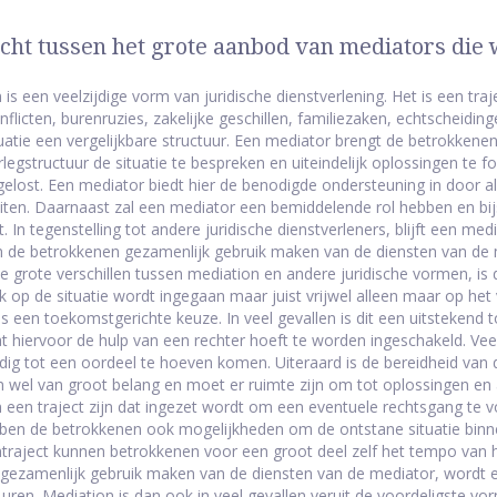
cht tussen het grote aanbod van mediators di
 is een veelzijdige vorm van juridische dienstverlening. Het is een tr
flicten, burenruzies, zakelijke geschillen, familiezaken, echtscheiding
tuatie een vergelijkbare structuur. Een mediator brengt de betrokkene
legstructuur de situatie te bespreken en uiteindelijk oplossingen te fo
elost. Een mediator biedt hier de benodigde ondersteuning in door a
uiten. Daarnaast zal een mediator een bemiddelende rol hebben en bijs
t. In tegenstelling tot andere juridische dienstverleners, blijft een medi
 de betrokkenen gezamenlijk gebruik maken van de diensten van de 
e grote verschillen tussen mediation en andere juridische vormen, is d
jk op de situatie wordt ingegaan maar juist vrijwel alleen maar op he
s een toekomstgerichte keuze. In veel gevallen is dit een uitsteken
t hiervoor de hulp van een rechter hoeft te worden ingeschakeld. Veel
dig tot een oordeel te hoeven komen. Uiteraard is de bereidheid van
 wel van groot belang en moet er ruimte zijn om tot oplossingen en a
 een traject zijn dat ingezet wordt om een eventuele rechtsgang te
en de betrokkenen ook mogelijkheden om de ontstane situatie binnen
traject kunnen betrokkenen voor een groot deel zelf het tempo van h
gezamenlijk gebruik maken van de diensten van de mediator, wordt er
 uren. Mediation is dan ook in veel gevallen veruit de voordeligste vo