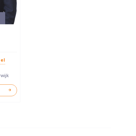
eel
wijk