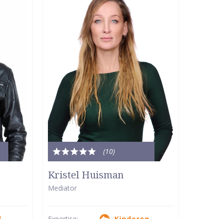
(10
)
Totale
waardering:
Kristel Huisman
5
Mediator
van
5
d
Expertise:
Kinderen