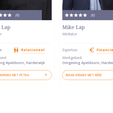
(8
)
(6
)
le
Totale
dering:
waardering:
 Lap
Mike Lap
5
r
Mediator
van
5
se:
Relationeel
Expertise:
Financi
ren
sterren
bied:
Werkgebied:
ng Apeldoorn, Harderwijk
Omgeving Apeldoorn, Harder
KENNIS MET PETRA
MAAK KENNIS MET MIKE