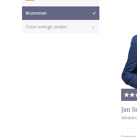
Brummen
Toon overige steden
Tota
waar
Jan S
5
Mediato
van
5
Experti