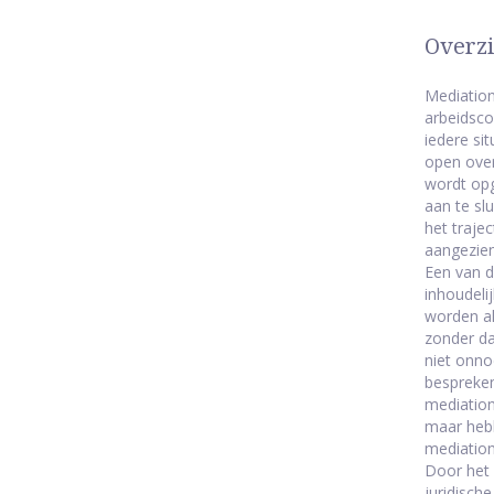
Overzi
Mediation
arbeidscon
iedere si
open over
wordt opg
aan te sl
het trajec
aangezien
Een van d
inhoudeli
worden al
zonder da
niet onno
bespreken
mediation
maar hebb
mediation
Door het 
juridische