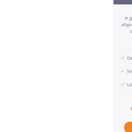
In 
afspr
o
Ge
Sn
La