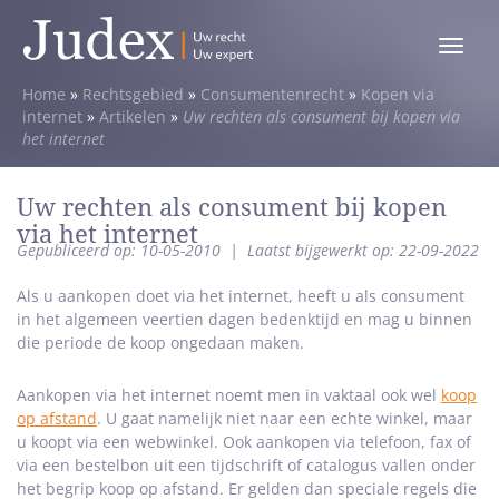
Toggle
menu
Home
»
Rechtsgebied
»
Consumentenrecht
»
Kopen via
internet
»
Artikelen
»
Uw rechten als consument bij kopen via
het internet
Uw rechten als consument bij kopen
via het internet
Gepubliceerd op: 10-05-2010
|
Laatst bijgewerkt op: 22-09-2022
Als u aankopen doet via het internet, heeft u als consument
in het algemeen veertien dagen bedenktijd en mag u binnen
die periode de koop ongedaan maken.
Aankopen via het internet noemt men in vaktaal ook wel
koop
op afstand
. U gaat namelijk niet naar een echte winkel, maar
u koopt via een webwinkel. Ook aankopen via telefoon, fax of
via een bestelbon uit een tijdschrift of catalogus vallen onder
het begrip koop op afstand. Er gelden dan speciale regels die