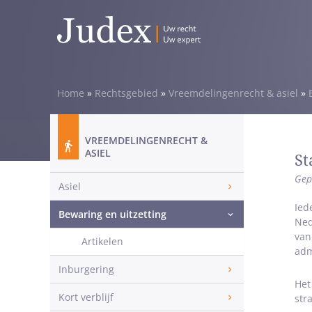
Home
»
Rechtsgebied
»
Vreemdelingenrecht & asiel
»
VREEMDELINGENRECHT &
ASIEL
St
Gep
Asiel
Ied
Bewaring en uitzetting
Ned
van
Artikelen
adm
Inburgering
Het
Kort verblijf
stra