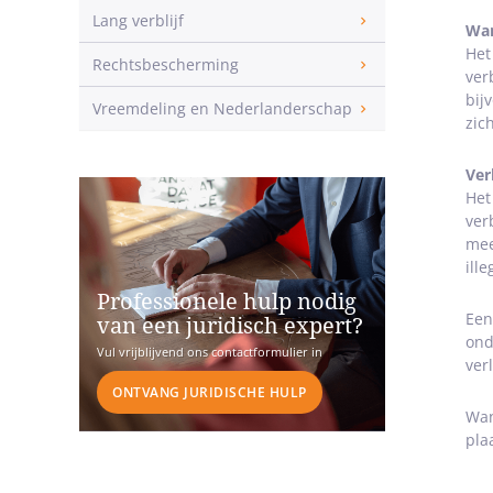
Lang verblijf
Wan
Het
Rechtsbescherming
ver
bij
Vreemdeling en Nederlanderschap
zic
Ver
Het
ver
mee
ille
Professionele hulp nodig
Een
van een juridisch expert?
ond
Vul vrijblijvend ons contactformulier in
ver
ONTVANG JURIDISCHE HULP
Wan
pla