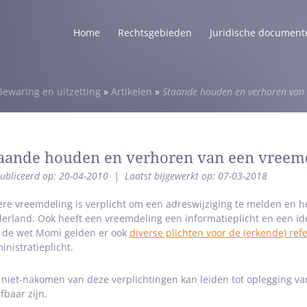
Home
Rechtsgebieden
Juridische document
Bewaring en uitzetting
»
Artikelen
»
Staande houden en verhoren van 
aande houden en verhoren van een vreem
ubliceerd op: 20-04-2010
|
Laatst bijgewerkt op: 07-03-2018
ere vreemdeling is verplicht om een adreswijziging te melden en h
erland. Ook heeft een vreemdeling een informatieplicht en een iden
 de wet Momi gelden er ook
diverse plichten voor de (erkende) ref
inistratieplicht.
 niet-nakomen van deze verplichtingen kan leiden tot oplegging va
fbaar zijn.