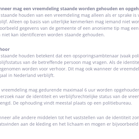
neer mag een vreemdeling staande worden gehouden en opgeh
 staande houden van een vreemdeling mag alleen als er sprake is v
blijf. Alleen op basis van uiterlijke kenmerken mag iemand niet 
voorbeeld gegevens van de gemeente of een anonieme tip mag een
h niet kan identificeren worden staande gehouden.
hoor
 staande houden betekent dat een opsporingsambtenaar (vaak politie
blijfsstatus van de betreffende persoon mag vragen. Als de identit
genomen worden voor verhoor. Dit mag ook wanneer de vreemdelin
gaal in Nederland verblijft.
 vreemdeling mag gedurende maximaal 6 uur worden opgehouden. 
erzoek naar de identiteit en verblijfsrechtelijke status van de vr
lengd. De ophouding vindt meestal plaats op een politiebureau.
neer alle andere middelen tot het vaststellen van de identiteit zo
atsvinden aan de kleding en het lichaam en mogen er bijvoorbeel