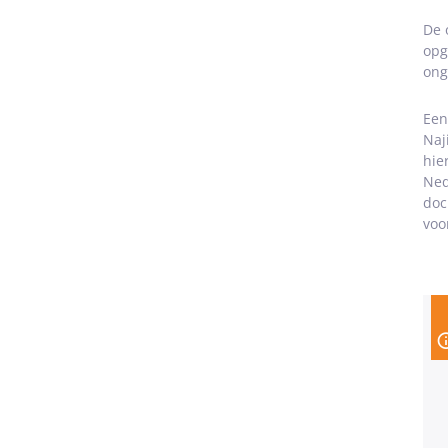
De 
opg
ong
Een
Naj
hie
Ned
doc
voo