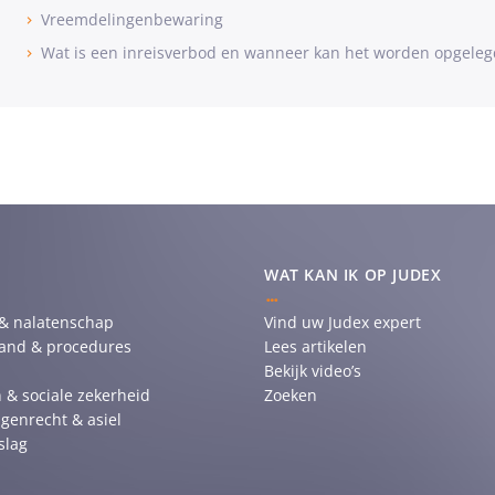
Vreemdelingenbewaring
Wat is een inreisverbod en wanneer kan het worden opgeleg
WAT KAN IK OP JUDEX
 & nalatenschap
Vind uw Judex expert
tand & procedures
Lees artikelen
Bekijk video’s
 & sociale zekerheid
Zoeken
genrecht & asiel
slag