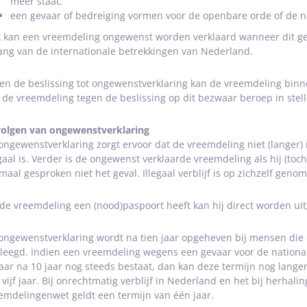
meer staat.
een gevaar of bedreiging vormen voor de openbare orde of de na
 kan een vreemdeling ongewenst worden verklaard wanneer dit gereg
ang van de internationale betrekkingen van Nederland.
en de beslissing tot ongewenstverklaring kan de vreemdeling binn
 de vreemdeling tegen de beslissing op dit bezwaar beroep in stell
olgen van ongewenstverklaring
ongewenstverklaring zorgt ervoor dat de vreemdeling niet (langer) 
egaal is. Verder is de ongewenst verklaarde vreemdeling als hij (toch)
maal gesproken niet het geval. Illegaal verblijf is op zichzelf genom
 de vreemdeling een (nood)paspoort heeft kan hij direct worden uit
ongewenstverklaring wordt na tien jaar opgeheven bij mensen die
leegd. Indien een vreemdeling wegens een gevaar voor de national
aar na 10 jaar nog steeds bestaat, dan kan deze termijn nog langer 
 vijf jaar. Bij onrechtmatig verblijf in Nederland en het bij herhal
emdelingenwet geldt een termijn van één jaar.