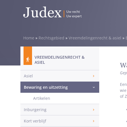
Home
»
Rechtsgebied
»
Vreemdelingenrecht & asiel
»
VREEMDELINGENRECHT &
ASIEL
Wa
Gep
Asiel
Een
Bewaring en uitzetting
wie
of 
Artikelen
Inburgering
Kort verblijf