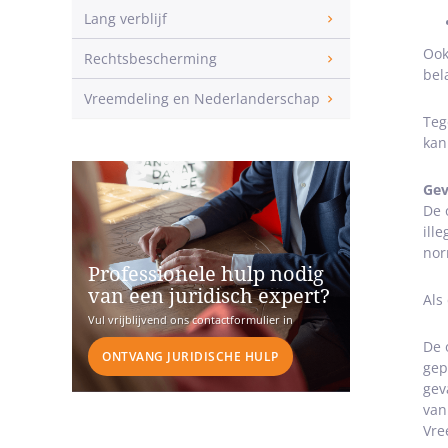
Lang verblijf
Ook
Rechtsbescherming
bel
Vreemdeling en Nederlanderschap
Teg
kan
Gev
De 
ill
nor
Professionele hulp nodig
van een juridisch expert?
Als
Vul vrijblijvend ons contactformulier in
De 
ONTVANG JURIDISCHE HULP
gep
gev
van
Vre