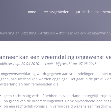
Home
Rechtsgebieden
Juridische document
Bewaring en uitzetting
»
Artikelen
»
Wanneer kan een vreemdeling on
nneer kan een vreemdeling ongewenst v
ubliceerd op: 20-04-2010
|
Laatst bijgewerkt op: 07-03-2018
 ongewenstverklaring wordt gegeven aan vreemdelingen die niet 
 geen inreisverbod kan worden opgelegd. Het gaat in de praktijk 
Zwitserland en hun familieleden die:
geen rechtmatig verblijf hebben in Nederland en tegelijkertijd 
op grond van de Vreemdelingenwet. Denk bijvoorbeeld aan het n
bij een rechterlijk vonnis zijn veroordeeld wegens een misdrijf 