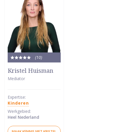
(10
)
Totale
waardering:
Kristel Huisman
5
Mediator
van
5
sterren
Expertise:
Kinderen
Werkgebied:
Heel Nederland
MAAK KENNIS MET KRISTEL