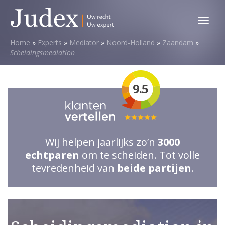
Toggl
menu
Home
»
Experts
»
Mediator
»
Noord-Holland
»
Zaandam
»
Scheidingsmediation
9.5
Totale
waardering:
Wij helpen jaarlijks zo’n
3000
5
echtparen
om te scheiden. Tot volle
van
tevredenheid van
beide partijen
.
5
sterren