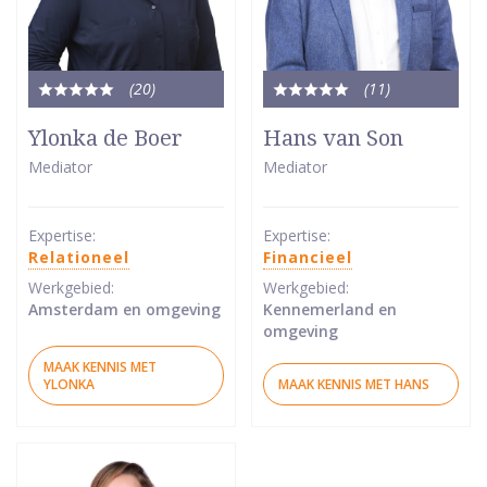
(20
)
(11
)
Totale
Totale
waardering:
waardering:
Ylonka de Boer
Hans van Son
5
5
Mediator
Mediator
van
van
5
5
sterren
sterren
Expertise:
Expertise:
Relationeel
Financieel
Werkgebied:
Werkgebied:
Amsterdam en omgeving
Kennemerland en
omgeving
MAAK KENNIS MET
YLONKA
MAAK KENNIS MET HANS