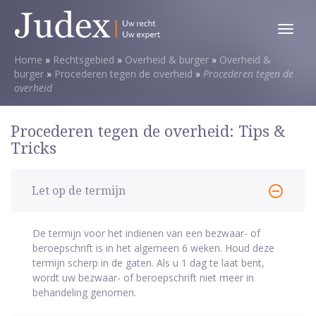
Toggl
menu
Home
»
Rechtsgebied
»
Overheid & burger
»
Overheid &
burger
»
Procederen tegen de overheid
»
Procederen tegen de
overheid
Procederen tegen de overheid: Tips &
Tricks
Let op de termijn
De termijn voor het indienen van een bezwaar- of
beroepschrift is in het algemeen 6 weken. Houd deze
termijn scherp in de gaten. Als u 1 dag te laat bent,
wordt uw bezwaar- of beroepschrift niet meer in
behandeling genomen.