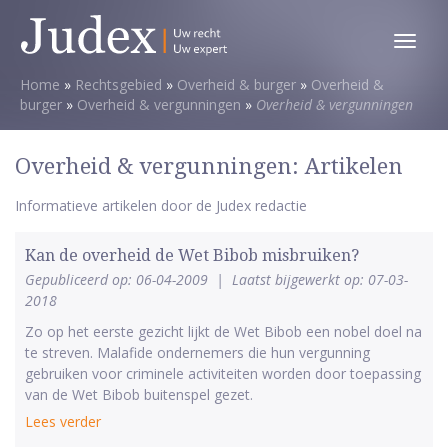
Toggl
menu
Home
»
Rechtsgebied
»
Overheid & burger
»
Overheid &
burger
»
Overheid & vergunningen
»
Overheid & vergunningen
Overheid & vergunningen: Artikelen
Informatieve artikelen door de Judex redactie
Kan de overheid de Wet Bibob misbruiken?
Gepubliceerd op: 06-04-2009
|
Laatst bijgewerkt op: 07-03-
2018
Zo op het eerste gezicht lijkt de Wet Bibob een nobel doel na
te streven. Malafide ondernemers die hun vergunning
gebruiken voor criminele activiteiten worden door toepassing
van de Wet Bibob buitenspel gezet.
Lees verder