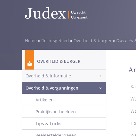
Home
»
Rechtsgebied
»
Overheid & burger
»
Overheid 
OVERHEID & BURGER
Ar
Overheid & informatie
Ka
Overheid & vergunningen
Wa
Artikelen
Wa
Praktijkvoorbeelden
Ho
Tips & Tricks
Veelgestelde vragen
Wa