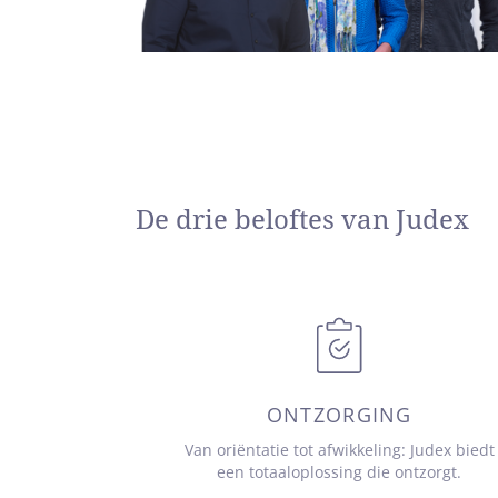
De drie beloftes van Judex
ONTZORGING
Van oriëntatie tot afwikkeling: Judex biedt
een totaaloplossing die ontzorgt.