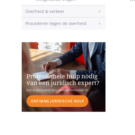
Overheid & verkeer
Procederen tegen de overheid
Professionele hulp nodig
van een juridisch expert?
Vul vrijblijvend ons contactformulier in
ONTVANG JURIDISCHE HULP