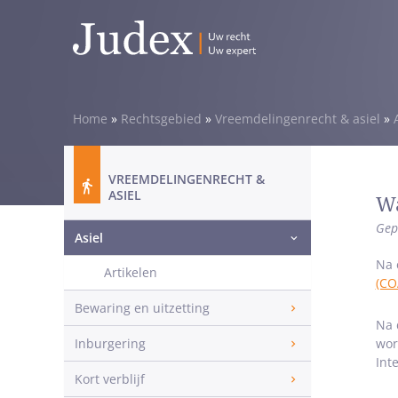
Home
»
Rechtsgebied
»
Vreemdelingenrecht & asiel
»
VREEMDELINGENRECHT &
ASIEL
Wa
Gep
Asiel
Na 
Artikelen
(CO
Bewaring en uitzetting
Na 
Inburgering
wor
Int
Kort verblijf