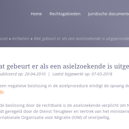
Home
Rechtsgebieden
Juridische document
Asiel
»
Artikelen
»
Wat gebeurt er als een asielzoekende is uitgeproced
t gebeurt er als een asielzoekende is uit
ubliceerd op: 20-04-2010
|
Laatst bijgewerkt op: 07-03-2018
een negatieve beslissing in de asielprocedure eindigt de opvang 
A)
.
de beslissing door de rechtbank is de asielzoekende verplicht om Ne
dt geregeld door de Dienst Terugkeer en Vertrek van het ministerie va
ernationale Organisatie voor Migratie (IOM) of onvrijwillig.