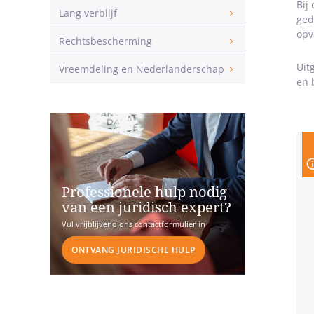
Bij
Lang verblijf
ged
opv
Rechtsbescherming
Uit
Vreemdeling en Nederlanderschap
en 
Professionele hulp nodig
van een juridisch expert?
Vul vrijblijvend ons contactformulier in
ONTVANG JURIDISCHE HULP