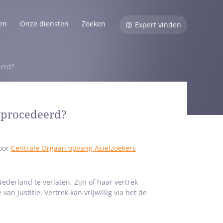
en
Onze diensten
Zoeken
Expert vinden
eerd?
geprocedeerd?
door
Centrale Orgaan opvang Asielzoekers
derland te verlaten. Zijn of haar vertrek
n Justitie. Vertrek kan vrijwillig via het de