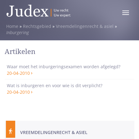
Toggle
menu
Home
»
Rechtsgebied
»
Vreemdelingenrecht & asiel
»
Inburgering
Artikelen
Waar moet het inburgeringsexamen worden afgelegd?
20-04-2010
Wat is inburgeren en voor wie is dit verplicht?
20-04-2010
VREEMDELINGENRECHT & ASIEL