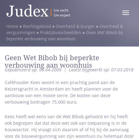
Toggle
menu
Home
»
Rechtsgebied
»
Overheid & burger
»
Overheid &
vergunningen
»
Praktijkvoorbeelden
»
Geen Wet Bibob bij
beperkte verbouwing aan woonhuis
Geen Wet Bibob bij beperkte
verbouwing aan woonhuis
Gepubliceerd op: 06-04-2009
|
Laatst bijgewerkt op: 07-03-2018
Caféhouder Kees woont in een prachtig pand aan de
Keizersgracht in Amsterdam en heeft plannen voor de
aanbouw van een mooie serre. De kosten van deze
verbouwing bedragen 75.000 euro.
Kees heeft wel eens van de Wet Bibob gehoord en hij heeft
ook begrepen dat dat deze wet ook van toepassing is in de
bouwsector. Hij vraagt zich daarom af of hij bij de aanvraag
voor de bouwvergunning van zijn woonhuis nu helemaal door