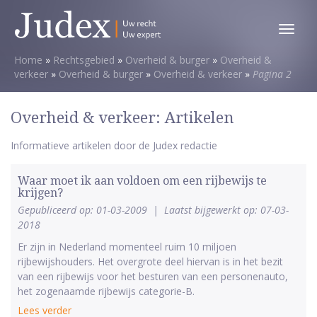
Toggl
menu
Home
»
Rechtsgebied
»
Overheid & burger
»
Overheid &
verkeer
»
Overheid & burger
»
Overheid & verkeer
»
Pagina 2
Overheid & verkeer: Artikelen
Informatieve artikelen door de Judex redactie
Waar moet ik aan voldoen om een rijbewijs te
krijgen?
Gepubliceerd op: 01-03-2009
|
Laatst bijgewerkt op: 07-03-
2018
Er zijn in Nederland momenteel ruim 10 miljoen
rijbewijshouders. Het overgrote deel hiervan is in het bezit
van een rijbewijs voor het besturen van een personenauto,
het zogenaamde rijbewijs categorie-B.
Lees verder