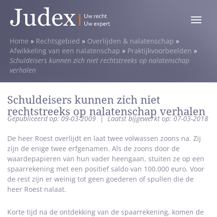
Toggle
menu
Home
»
Rechtsgebied
»
Overlijden & nalatenschap
»
Afwikkeling van een nalatenschap
»
Praktijkvoorbeelden
»
Schuldeisers kunnen zich niet rechtstreeks op nalatenschap
verhalen
Schuldeisers kunnen zich niet
rechtstreeks op nalatenschap verhalen
Gepubliceerd op: 09-03-2009
|
Laatst bijgewerkt op: 07-03-2018
De heer Roest overlijdt en laat twee volwassen zoons na. Zij
zijn de enige twee erfgenamen. Als de zoons door de
waardepapieren van hun vader heengaan, stuiten ze op een
spaarrekening met een positief saldo van 100.000 euro. Voor
de rest zijn er weinig tot geen goederen of spullen die de
heer Roest nalaat.
Korte tijd na de ontdekking van de spaarrekening, komen de