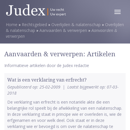
Toggl
menu
Home
»
Rechtsgebied
»
Overlijden & nalatenschap
»
Overlijden
& nalatenschap
»
Aanvaarden & verwerpen
»
Aanvaarden &
verwerpen
Aanvaarden & verwerpen: Artikelen
Informatieve artikelen door de Judex redactie
Wat is een verklaring van erfrecht?
Gepubliceerd op: 25-02-2009
|
Laatst bijgewerkt op: 07-03-
2018
De verklaring van erfrecht is een notariële akte die een
belangrijke rol speelt bij de afwikkeling van een nalatenschap.
In deze verklaring staat in principe wie er overleden is, wie de
erfgenamen en voor welk deel. Ook staat er in deze
verklaring wie er bevoegd is om over de nalatenschap te