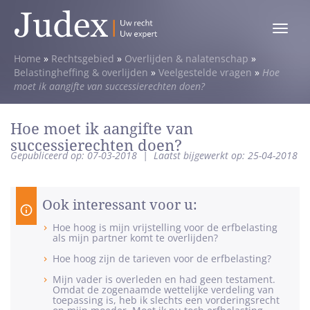
Toggle
menu
Home
»
Rechtsgebied
»
Overlijden & nalatenschap
»
Belastingheffing & overlijden
»
Veelgestelde vragen
»
Hoe
moet ik aangifte van successierechten doen?
Hoe moet ik aangifte van
successierechten doen?
Gepubliceerd op: 07-03-2018
|
Laatst bijgewerkt op: 25-04-2018
Ook interessant voor u:
Hoe hoog is mijn vrijstelling voor de erfbelasting
als mijn partner komt te overlijden?
Hoe hoog zijn de tarieven voor de erfbelasting?
Mijn vader is overleden en had geen testament.
Omdat de zogenaamde wettelijke verdeling van
toepassing is, heb ik slechts een vorderingsrecht