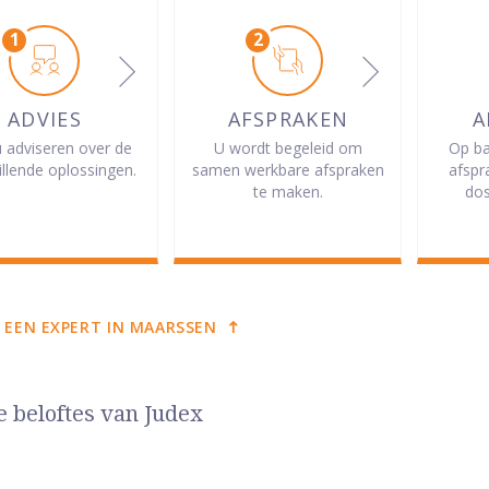
ADVIES
AFSPRAKEN
A
u adviseren over de
U wordt begeleid om
Op ba
illende oplossingen.
samen werkbare afspraken
afspr
te maken.
dos
 EEN EXPERT IN MAARSSEN
e beloftes van Judex