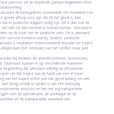
Deze persoon zal de strijdende partijen begeleiden door
esluitvorming.
 uiteraard de belangrijkste voorwaarde om mediation toe
goede afloop voor zijn. Als dit het geval is, kan
at er juridische stappen nodig zijn. Dit is dan ook de
, om niet tot een oordeel te hoeven komen. Uiteraard is
nden op de inzet van de juridische uren. Dit is uiteraard
ten van een mediator wat bij “andere” juridische
Daarnaast is mediation onderscheidend doordat het traject
delijke kant (het ontstaan) van het conflict maar juist
orden bij situaties als arbeidsconflicten, burenruzies,
eid. Daarnaast kunnen er op verschillende manieren
begeleiding dat uiteraard volledig op afstand kan
pen van het traject aan de hand van een of meer
ng van het traject echter wel van groot belang om een
zeer lastig omdat er sprake is van een veelzijdig
pliceerde structuur en het niet erg transparante
jgen over de specialisatie, de werkwijze en de
e inzichten en de transparantie waarnaar een