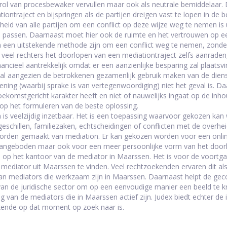
 rol van procesbewaker vervullen maar ook als neutrale bemiddelaar. 
iontraject en bijspringen als de partijen dreigen vast te lopen in de b
heid van alle partijen om een conflict op deze wijze weg te nemen is
 passen. Daarnaast moet hier ook de ruimte en het vertrouwen op een 
 een uitstekende methode zijn om een conflict weg te nemen, zonder d
 veel rechters het doorlopen van een mediationtraject zelfs aanraden
nancieel aantrekkelijk omdat er een aanzienlijke besparing zal plaatsvi
val aangezien de betrokkenen gezamenlijk gebruik maken van de diens
lening (waarbij sprake is van vertegenwoordiging) niet het geval is. 
oekomstgericht karakter heeft en niet of nauwelijks ingaat op de inhou
s op het formuleren van de beste oplossing.
 is veelzijdig inzetbaar. Het is een toepassing waarvoor gekozen kan w
 geschillen, familiezaken, echtscheidingen of conflicten met de overh
orden gemaakt van mediation. Er kan gekozen worden voor een online 
ngeboden maar ook voor een meer persoonlijke vorm van het doorlo
 op het kantoor van de mediator in Maarssen. Het is voor de voortga
 mediator uit Maarssen te vinden. Veel rechtzoekenden ervaren dit als 
n mediators die werkzaam zijn in Maarssen. Daarnaast helpt de gecom
van de juridische sector om op een eenvoudige manier een beeld te kri
ling van de mediators die in Maarssen actief zijn. Judex biedt echter d
ende op dat moment op zoek naar is.