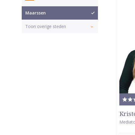
Maarssen
Toon overige steden
Tota
waar
Krist
5
Mediato
van