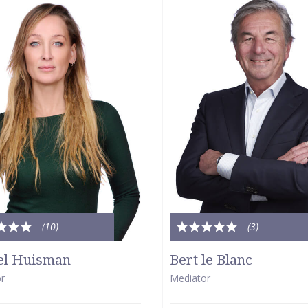
(10
)
(3
)
le
Totale
dering:
waardering:
el Huisman
Bert le Blanc
5
r
Mediator
van