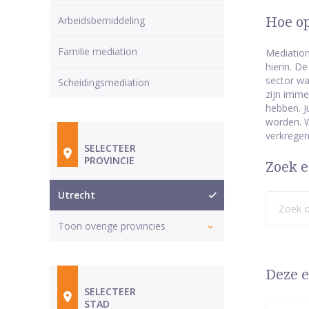
Arbeidsbemiddeling
Hoe op
Familie mediation
Mediation
hierin. D
sector wa
Scheidingsmediation
zijn imme
hebben. J
worden. W
verkregen
SELECTEER
PROVINCIE
Zoek e
Utrecht
Toon overige provincies
Deze e
SELECTEER
STAD