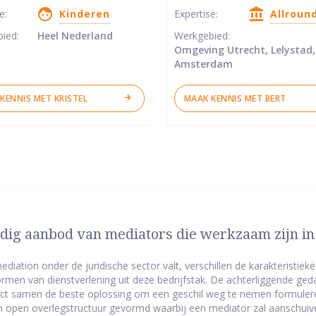
5
se:
Kinderen
Expertise:
Allroun
ren
sterren
bied:
Heel Nederland
Werkgebied:
Omgeving Utrecht, Lelystad,
Amsterdam
KENNIS MET KRISTEL
MAAK KENNIS MET BERT
jdig aanbod van mediators die werkzaam zijn i
diation onder de juridische sector valt, verschillen de karakteristie
rmen van dienstverlening uit deze bedrijfstak. De achterliggende ge
ict samen de beste oplossing om een geschil weg te nemen formuleren
en open overlegstructuur gevormd waarbij een mediator zal aanschuiven