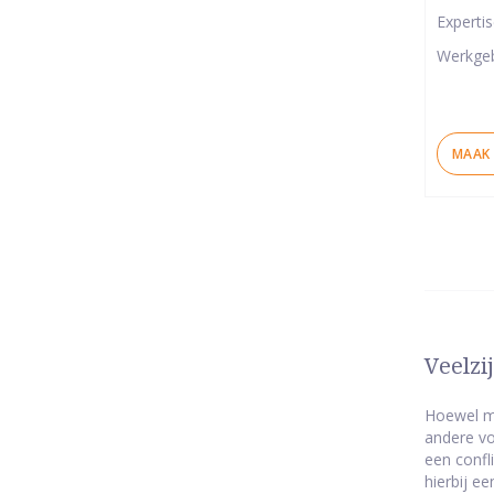
5
Experti
ster
Werkge
MAAK 
Veelzi
Hoewel me
andere vo
een confl
hierbij e