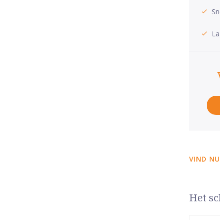
Sn
La
VIND NU
Het sc