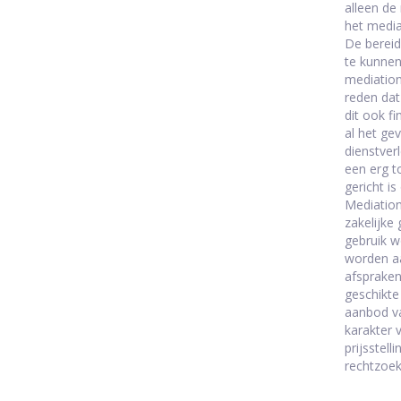
alleen de
het mediat
De bereid
te kunnen
mediation
reden dat
dit ook fi
al het ge
dienstver
een erg t
gericht i
Mediation
zakelijke
gebruik w
worden aa
afspraken
geschikte
aanbod va
karakter 
prijsstel
rechtzoek