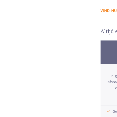
VIND NU
Altijd
In 
afspr
o
Ge