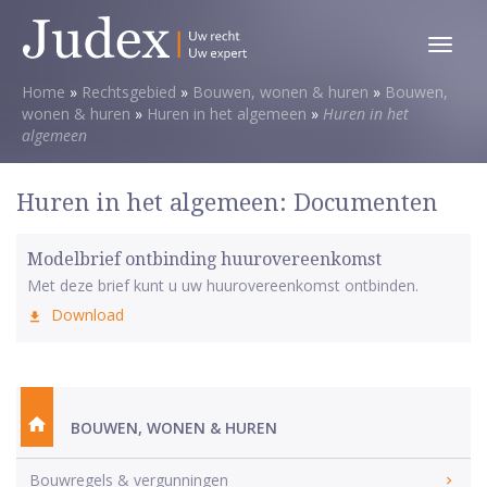
Toggl
menu
Home
»
Rechtsgebied
»
Bouwen, wonen & huren
»
Bouwen,
wonen & huren
»
Huren in het algemeen
»
Huren in het
algemeen
Huren in het algemeen: Documenten
Modelbrief ontbinding huurovereenkomst
Met deze brief kunt u uw huurovereenkomst ontbinden.
Download
BOUWEN, WONEN & HUREN
Bouwregels & vergunningen