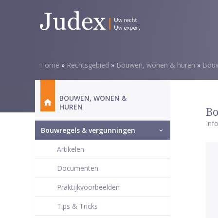
Home
»
Rechtsgebied
»
Bouwen, wonen & huren
»
Bouw
BOUWEN, WONEN &
HUREN
Bo
Inf
Bouwregels & vergunningen
Artikelen
Documenten
Praktijkvoorbeelden
Tips & Tricks