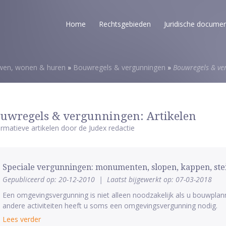
Home
Rechtsgebieden
Juridische docume
en, wonen & huren
»
Bouwregels & vergunningen
»
Bouwregels & ve
uwregels & vergunningen: Artikelen
ormatieve artikelen door de Judex redactie
Speciale vergunningen: monumenten, slopen, kappen, steige
Gepubliceerd op: 20-12-2010
|
Laatst bijgewerkt op: 07-03-2018
Een omgevingsvergunning is niet alleen noodzakelijk als u bouwplan
andere activiteiten heeft u soms een omgevingsvergunning nodig.
Lees verder