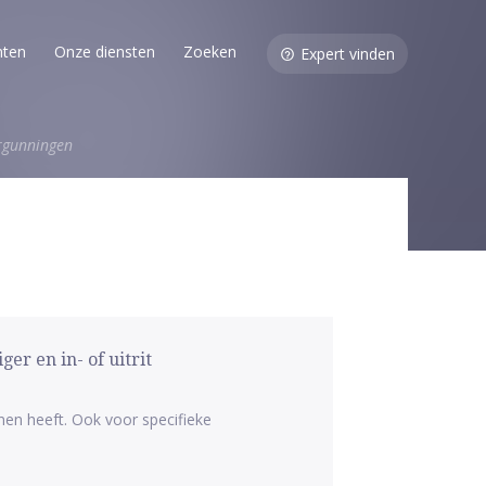
nten
Onze diensten
Zoeken
Expert vinden
rgunningen
r en in- of uitrit
nen heeft. Ook voor specifieke