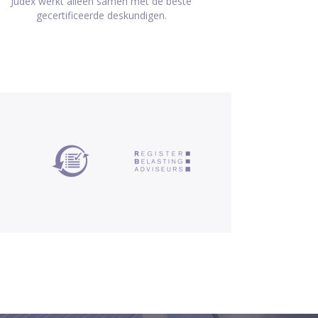
Judex werkt alleen samen met de beste
gecertificeerde deskundigen.