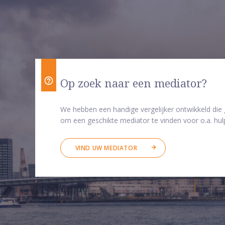
Op zoek naar een mediator?
We hebben een handige vergelijker ontwikkeld die
om een geschikte mediator te vinden voor o.a. hulp
VIND UW MEDIATOR