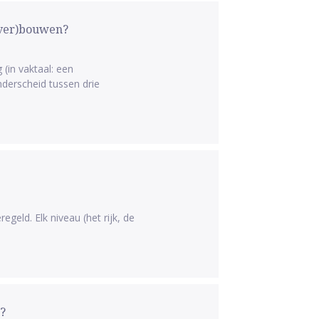
(ver)bouwen?
(in vaktaal: een
erscheid tussen drie
egeld. Elk niveau (het rijk, de
?