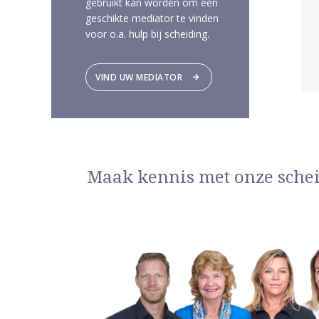
gebruikt kan worden om een
geschikte mediator te vinden
voor o.a. hulp bij scheiding.
VIND UW MEDIATOR
Maak kennis met onze sche