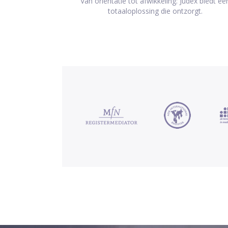
Van oriëntatie tot afwikkeling: Judex biedt ee
totaaloplossing die ontzorgt.