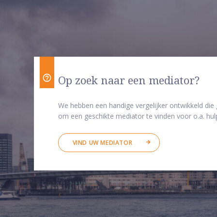
Op zoek naar een mediator?
We hebben een handige vergelijker ontwikkeld die
om een geschikte mediator te vinden voor o.a. hulp
VIND UW MEDIATOR