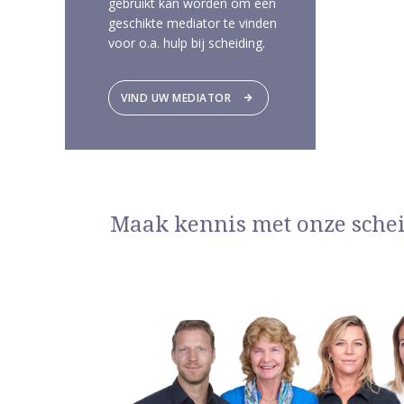
gebruikt kan worden om een
geschikte mediator te vinden
voor o.a. hulp bij scheiding.
VIND UW MEDIATOR
Maak kennis met onze sche