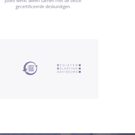
Judex werkt alleen samen met de beste
gecertificeerde deskundigen.