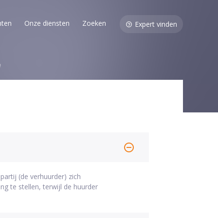
nten
Onze diensten
Zoeken
Expert vinden
n
rtij (de verhuurder) zich
g te stellen, terwijl de huurder