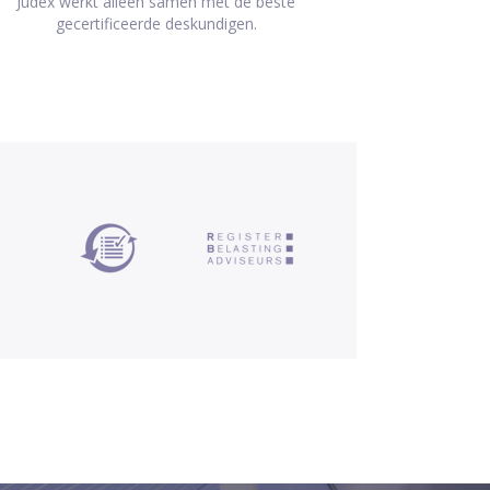
Judex werkt alleen samen met de beste
gecertificeerde deskundigen.