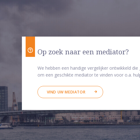
Op zoek naar een mediator?
We hebben een handige vergelijker ontwikkeld die
om een geschikte mediator te vinden voor o.a. hulp
VIND UW MEDIATOR