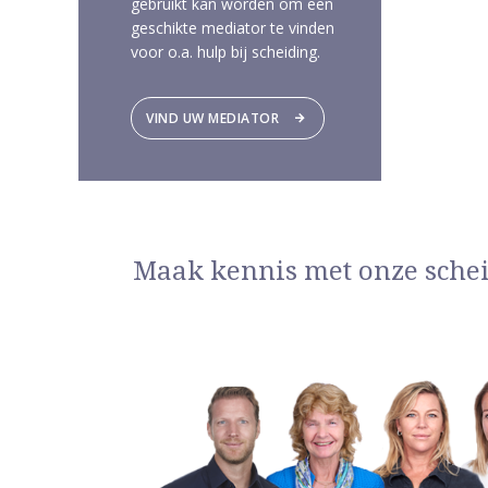
gebruikt kan worden om een
geschikte mediator te vinden
voor o.a. hulp bij scheiding.
VIND UW MEDIATOR
Maak kennis met onze sche