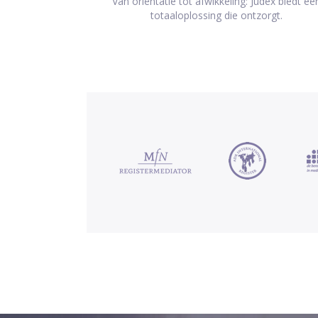
Van oriëntatie tot afwikkeling: Judex biedt ee
totaaloplossing die ontzorgt.