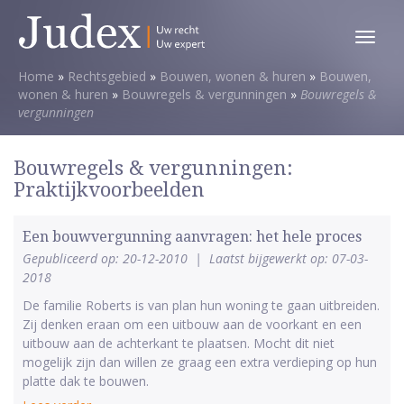
Toggl
menu
Home
»
Rechtsgebied
»
Bouwen, wonen & huren
»
Bouwen,
wonen & huren
»
Bouwregels & vergunningen
»
Bouwregels &
vergunningen
Bouwregels & vergunningen:
Praktijkvoorbeelden
Een bouwvergunning aanvragen: het hele proces
Gepubliceerd op: 20-12-2010
|
Laatst bijgewerkt op: 07-03-
2018
De familie Roberts is van plan hun woning te gaan uitbreiden.
Zij denken eraan om een uitbouw aan de voorkant en een
uitbouw aan de achterkant te plaatsen. Mocht dit niet
mogelijk zijn dan willen ze graag een extra verdieping op hun
platte dak te bouwen.