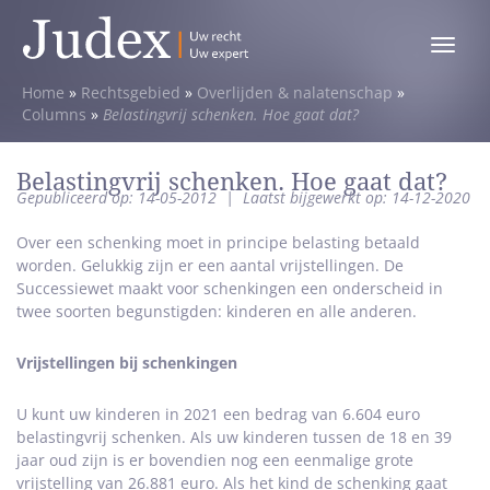
Toggle
menu
Home
»
Rechtsgebied
»
Overlijden & nalatenschap
»
Columns
»
Belastingvrij schenken. Hoe gaat dat?
Belastingvrij schenken. Hoe gaat dat?
Gepubliceerd op: 14-05-2012
|
Laatst bijgewerkt op: 14-12-2020
Over een schenking moet in principe belasting betaald
worden. Gelukkig zijn er een aantal vrijstellingen. De
Successiewet maakt voor schenkingen een onderscheid in
twee soorten begunstigden: kinderen en alle anderen.
Vrijstellingen bij schenkingen
U kunt uw kinderen in 2021 een bedrag van 6.604 euro
belastingvrij schenken. Als uw kinderen tussen de 18 en 39
jaar oud zijn is er bovendien nog een eenmalige grote
vrijstelling van 26.881 euro. Als het kind de schenking gaat