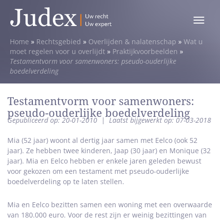
Toggle
menu
Home
»
Rechtsgebied
»
Overlijden & nalatenschap
»
Wat u
moet regelen voor u overlijdt
»
Praktijkvoorbeelden
»
Testamentvorm voor samenwoners: pseudo-ouderlijke
boedelverdeling
Testamentvorm voor samenwoners:
pseudo-ouderlijke boedelverdeling
Gepubliceerd op: 20-01-2010
|
Laatst bijgewerkt op: 07-03-2018
Mia (52 jaar) woont al dertig jaar samen met Eelco (ook 52
jaar). Ze hebben twee kinderen, Jaap (30 jaar) en Monique (32
jaar). Mia en Eelco hebben er enkele jaren geleden bewust
voor gekozen om een testament met pseudo-ouderlijke
boedelverdeling op te laten stellen.
Mia en Eelco bezitten samen een woning met een overwaarde
van 180.000 euro. Voor de rest zijn er weinig bezittingen van