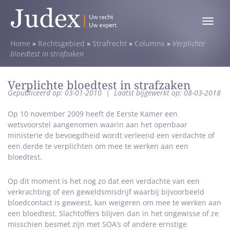
Toggle
menu
Home
»
Rechtsgebied
»
Strafrecht
»
Columns
»
Verplichte
bloedtest in strafzaken
Verplichte bloedtest in strafzaken
Gepubliceerd op: 03-01-2010
|
Laatst bijgewerkt op: 08-03-2018
Op 10 november 2009 heeft de Eerste Kamer een
wetsvoorstel aangenomen waarin aan het openbaar
ministerie de bevoegdheid wordt verleend een verdachte of
een derde te verplichten om mee te werken aan een
bloedtest.
Op dit moment is het nog zo dat een verdachte van een
verkrachting of een geweldsmisdrijf waarbij bijvoorbeeld
bloedcontact is geweest, kan weigeren om mee te werken aan
een bloedtest. Slachtoffers blijven dan in het ongewisse of ze
misschien besmet zijn met SOA’s of andere ernstige