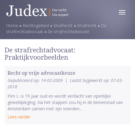
Toggl
menu
Home
»
Rechtsgebied
»
Strafrecht
»
Strafrecht
»
De
strafrechtadvocaat
»
De strafrechtadvocaat
De strafrechtadvocaat:
Praktijkvoorbeelden
Recht op vrije advocaatkeuze
Gepubliceerd op: 14-02-2009
|
Laatst bijgewerkt op: 07-03-
2018
Pim L. is 19 jaar oud en wordt verdacht van openlijke
geweldpleging. Na het stappen zou hij in de binnenstad van
Amsterdam samen met zijn vrienden...
Lees verder