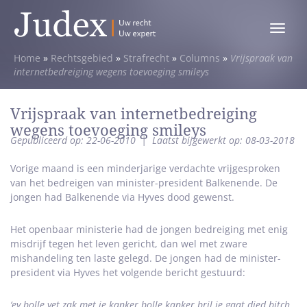
Toggle
menu
Home
»
Rechtsgebied
»
Strafrecht
»
Columns
»
Vrijspraak van
internetbedreiging wegens toevoeging smileys
Vrijspraak van internetbedreiging
wegens toevoeging smileys
Gepubliceerd op: 22-06-2010
|
Laatst bijgewerkt op: 08-03-2018
Vorige maand is een minderjarige verdachte vrijgesproken
van het bedreigen van minister-president Balkenende. De
jongen had Balkenende via Hyves dood gewenst.
Het openbaar ministerie had de jongen bedreiging met enig
misdrijf tegen het leven gericht, dan wel met zware
mishandeling ten laste gelegd. De jongen had de minister-
president via Hyves het volgende bericht gestuurd:
‘ey bolle vet zak met je kanker bolle kanker bril je gaat died bitch