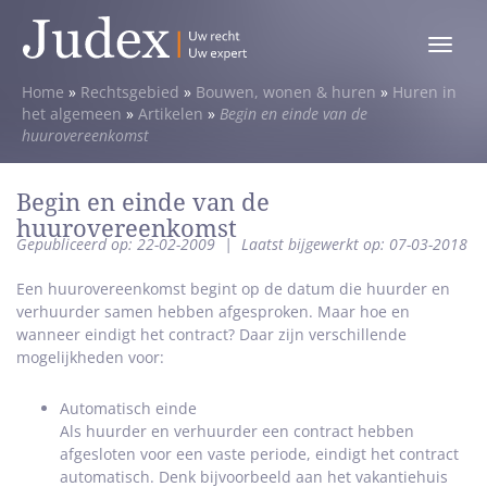
Toggle
menu
Home
»
Rechtsgebied
»
Bouwen, wonen & huren
»
Huren in
het algemeen
»
Artikelen
»
Begin en einde van de
huurovereenkomst
Begin en einde van de
huurovereenkomst
Gepubliceerd op: 22-02-2009
|
Laatst bijgewerkt op: 07-03-2018
Een huurovereenkomst begint op de datum die huurder en
verhuurder samen hebben afgesproken. Maar hoe en
wanneer eindigt het contract? Daar zijn verschillende
mogelijkheden voor:
Automatisch einde
Als huurder en verhuurder een contract hebben
afgesloten voor een vaste periode, eindigt het contract
automatisch. Denk bijvoorbeeld aan het vakantiehuis