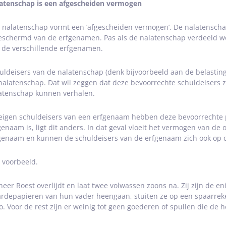
atenschap is een afgescheiden vermogen
 nalatenschap vormt een ‘afgescheiden vermogen’. De nalatenschap
eschermd van de erfgenamen. Pas als de nalatenschap verdeeld wo
 de verschillende erfgenamen.
uldeisers van de nalatenschap (denk bijvoorbeeld aan de belastin
nalatenschap. Dat wil zeggen dat deze bevoorrechte schuldeisers 
atenschap kunnen verhalen.
eigen schuldeisers van een erfgenaam hebben deze bevoorrechte pos
genaam is, ligt dit anders. In dat geval vloeit het vermogen van de
genaam en kunnen de schuldeisers van de erfgenaam zich ook op 
 voorbeeld.
heer Roest overlijdt en laat twee volwassen zoons na. Zij zijn de 
rdepapieren van hun vader heengaan, stuiten ze op een spaarreke
o. Voor de rest zijn er weinig tot geen goederen of spullen die de h