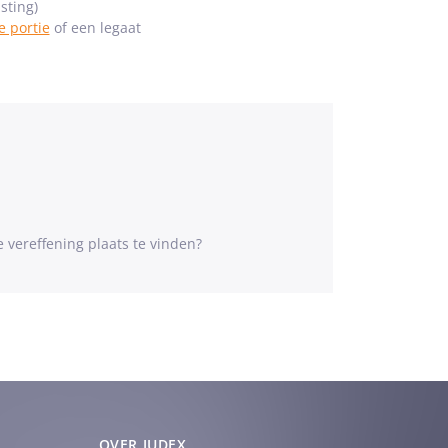
sting)
e portie
of een legaat
 vereffening plaats te vinden?
OVER JUDEX