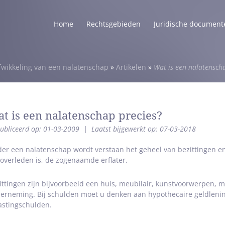
Home
Rechtsgebieden
Juridische document
fwikkeling van een nalatenschap
»
Artikelen
»
Wat is een nalatensch
t is een nalatenschap precies?
ubliceerd op: 01-03-2009
|
Laatst bijgewerkt op: 07-03-2018
er een nalatenschap wordt verstaan het geheel van bezittingen e
 overleden is, de zogenaamde erflater.
ittingen zijn bijvoorbeeld een huis, meubilair, kunstvoorwerpen,
erneming. Bij schulden moet u denken aan hypothecaire geldlenin
astingschulden.