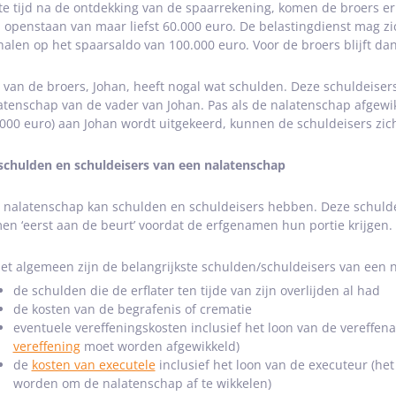
te tijd na de ontdekking van de spaarrekening, komen de broers er
 openstaan van maar liefst 60.000 euro. De belastingdienst mag zi
halen op het spaarsaldo van 100.000 euro. Voor de broers blijft da
 van de broers, Johan, heeft nogal wat schulden. Deze schuldeiser
atenschap van de vader van Johan. Pas als de nalatenschap afgewik
.000 euro) aan Johan wordt uitgekeerd, kunnen de schuldeisers zic
schulden en schuldeisers van een nalatenschap
 nalatenschap kan schulden en schuldeisers hebben. Deze schulde
en ‘eerst aan de beurt’ voordat de erfgenamen hun portie krijgen.
het algemeen zijn de belangrijkste schulden/schuldeisers van een 
de schulden die de erflater ten tijde van zijn overlijden al had
de kosten van de begrafenis of crematie
eventuele vereffeningskosten inclusief het loon van de vereffen
vereffening
moet worden afgewikkeld)
de
kosten van executele
inclusief het loon van de executeur (he
worden om de nalatenschap af te wikkelen)