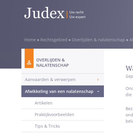
Home
»
Rechtsgebied
»
Overlijden & nalatenschap
»
A
OVERLIJDEN &
NALATENSCHAP
Wa
Gep
Aanvaarden & verwerpen
Ond
Afwikkeling van een nalatenschap
die
Artikelen
Bez
Praktijkvoorbeelden
ond
bel
Tips & Tricks