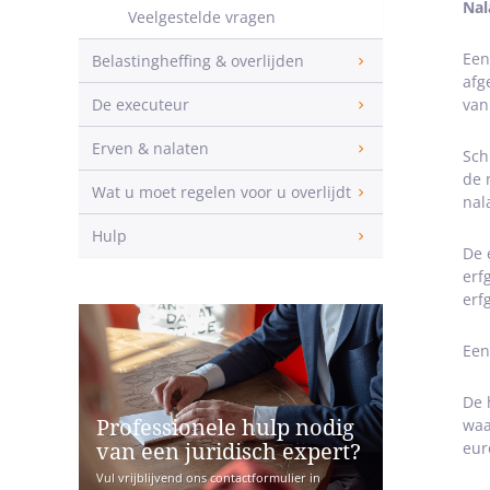
Nal
Veelgestelde vragen
Een
Belastingheffing & overlijden
afg
De executeur
van
Erven & nalaten
Sch
de 
Wat u moet regelen voor u overlijdt
nal
Hulp
De 
erf
erf
Een
De 
waa
Professionele hulp nodig
eur
van een juridisch expert?
Vul vrijblijvend ons contactformulier in