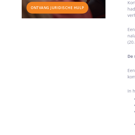
Kor
ONTVANG JURIDISCHE HULP
had
ver
Een
nal
(20
De 
Een
kom
In 