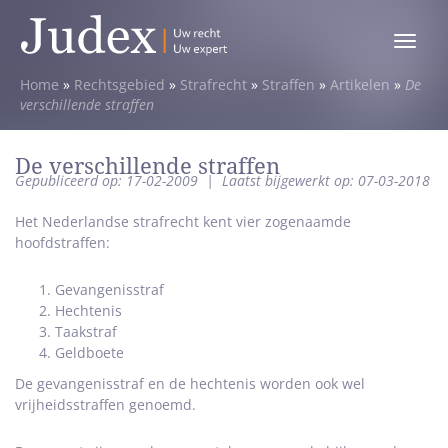
Toggle
menu
Home
»
Rechtsgebied
»
Strafrecht
»
Straffen
»
Artikelen
»
De
verschillende straffen
De verschillende straffen
Gepubliceerd op: 17-02-2009
|
Laatst bijgewerkt op: 07-03-2018
Het Nederlandse strafrecht kent vier zogenaamde
hoofdstraffen:
Gevangenisstraf
Hechtenis
Taakstraf
Geldboete
De gevangenisstraf en de hechtenis worden ook wel
vrijheidsstraffen genoemd.