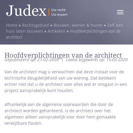
Toggle
menu
Home
»
Rechtsgebied
»
Bouwen, wonen & huren
»
Zelf een
huis laten bouwen
»
Artikelen
»
Hoofdverplichtingen van de
architect
Hoofdverplichtingen van de architect
Gepubliceerd op: 21-02-2009
|
Laatst bijgewerkt op: 15-05-2020
Van de architect mag u verwachten dat deze instaat voor de
technische deugdelijkheid van uw woning. Dat betekent
echter niet dat u de architect voor alles wat er misgaat in een
project aansprakelijk kunt houden.
Afhankelijk van de algemene voorwaarden die door de
architect worden gehanteerd, is de architect over het
algemeen alleen aansprakelijk voor door hem gemaakte
verwijtbare fouten.