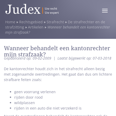
Toggle
menu
Home
»
Rechtsgebied
»
Strafrecht
»
De strafrechter en de
strafzitting
»
Artikelen
»
Wanneer behandelt een kantonrechter
mijn strafzaak?
Wanneer behandelt een kantonrechter
mijn strafzaak?
Gepubliceerd op: 09-02-2009
|
Laatst bijgewerkt op: 07-03-2018
De kantonrechter houdt zich in het strafrecht alleen bezig
met zogenaamde overtredingen. Het gaat dan dus om lichtere
strafbare feiten zoals:
geen voorrang verlenen
rijden door rood
wildplassen
rijden in een auto die niet verzekerd is