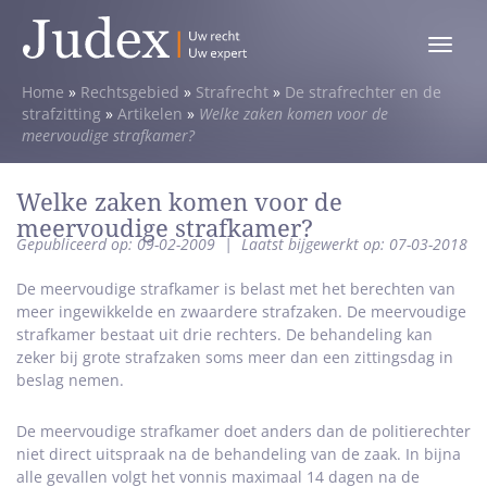
Toggle
menu
Home
»
Rechtsgebied
»
Strafrecht
»
De strafrechter en de
strafzitting
»
Artikelen
»
Welke zaken komen voor de
meervoudige strafkamer?
Welke zaken komen voor de
meervoudige strafkamer?
Gepubliceerd op: 09-02-2009
|
Laatst bijgewerkt op: 07-03-2018
De meervoudige strafkamer is belast met het berechten van
meer ingewikkelde en zwaardere strafzaken. De meervoudige
strafkamer bestaat uit drie rechters. De behandeling kan
zeker bij grote strafzaken soms meer dan een zittingsdag in
beslag nemen.
De meervoudige strafkamer doet anders dan de politierechter
niet direct uitspraak na de behandeling van de zaak. In bijna
alle gevallen volgt het vonnis maximaal 14 dagen na de