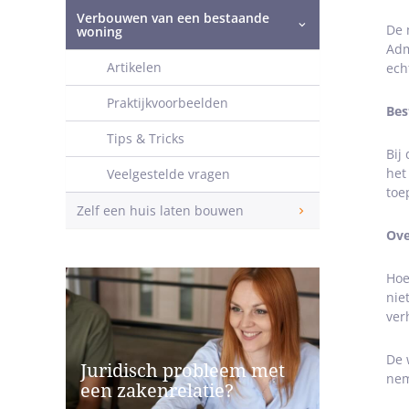
Verbouwen van een bestaande
De 
woning
Adm
Artikelen
ech
Praktijkvoorbeelden
Bes
Tips & Tricks
Bij
het
Veelgestelde vragen
toe
Zelf een huis laten bouwen
Ove
Hoe
nie
ver
De 
Juridisch probleem met
nem
een zakenrelatie?