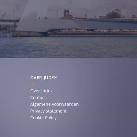
OVER JUDEX
Over Judex
Contact
Algemene voorwaarden
Privacy statement
Cookie Policy