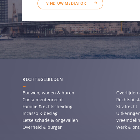
VIND UW MEDIATOR
RECHTSGEBIEDEN
Bouwen, wonen & huren
Overlijden
Consumentenrecht
Rechtsbijs
Familie & echtscheiding
Strafrecht
Incasso & beslag
Uitkeringen
Letselschade & ongevallen
Vreemdelin
Overheid & burger
Werk & ont