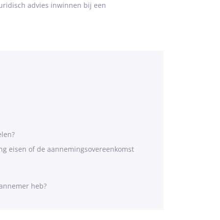
juridisch advies inwinnen bij een
elen?
ing eisen of de aannemingsovereenkomst
 aannemer heb?