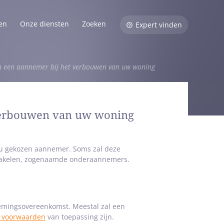
en
Onze diensten
Zoeken
Expert vinden
n een aannemer bij het verbouwen van uw woning
 verbouwen van uw woning
 u gekozen aannemer. Soms zal deze
hakelen, zogenaamde onderaannemers.
emingsovereenkomst. Meestal zal een
 voorwaarden
van toepassing zijn.