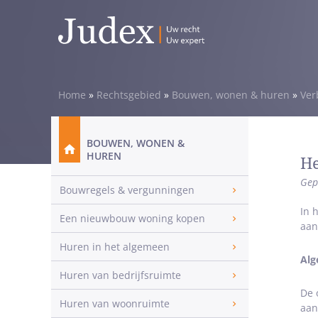
Home
»
Rechtsgebied
»
Bouwen, wonen & huren
»
Ver
BOUWEN, WONEN &
HUREN
He
Gep
Bouwregels & vergunningen
In 
Een nieuwbouw woning kopen
aan
Huren in het algemeen
Alg
Huren van bedrijfsruimte
De 
Huren van woonruimte
aan