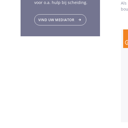
voor o.a. hulp bij scheiding.
Als
bou
VIND UW MEDIATOR