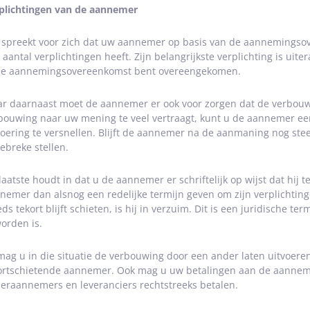
plichtingen van de aannemer
 spreekt voor zich dat uw aannemer op basis van de aannemings
 aantal verplichtingen heeft. Zijn belangrijkste verplichting is uit
de aannemingsovereenkomst bent overeengekomen.
r daarnaast moet de aannemer er ook voor zorgen dat de verbouwi
bouwing naar uw mening te veel vertraagt, kunt u de aannemer ee
voering te versnellen. Blijft de aannemer na de aanmaning nog st
gebreke stellen.
 laatste houdt in dat u de aannemer er schriftelijk op wijst dat hij t
nemer dan alsnog een redelijke termijn geven om zijn verplichti
eds tekort blijft schieten, is hij in verzuim. Dit is een juridische
orden is.
mag u in die situatie de verbouwing door een ander laten uitvoere
ortschietende aannemer. Ook mag u uw betalingen aan de aannem
eraannemers en leveranciers rechtstreeks betalen.