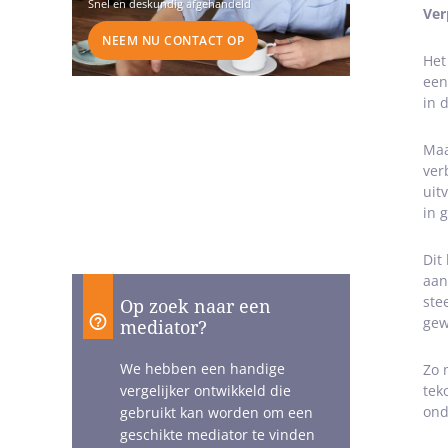
Snel en deskundig afgehandeld
Ver
NEEM NU CONTACT OP
Het
een
in 
Maa
ver
uit
in 
Dit
aan
ste
Op zoek naar een
gew
mediator?
We hebben een handige
Zo 
tek
vergelijker ontwikkeld die
ond
gebruikt kan worden om een
geschikte mediator te vinden