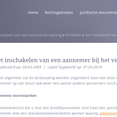
Home
Rechtsgebieden
Juridische document
bouwen van een bestaande woning
»
Artikelen
»
Het inschakelen va
t inschakelen van een aannemer bij het
ubliceerd op: 04-03-2009
|
Laatst bijgewerkt op: 07-03-2018
het algemeen zal de verbouwing worden uitgevoerd door een door
nemer op zijn beurt ook weer een aantal andere aannemers insc
emene voorwaarden
overeenkomst die u met een (hoofd)aannemer sluit heet een aann
nemer met een standaardovereenkomst werken waarop
algemene