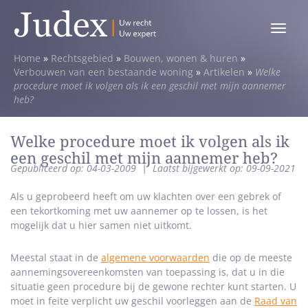
Toggle
menu
Home
»
Rechtsgebied
»
Bouwen, wonen & huren
»
Verbouwen van een bestaande woning
»
Artikelen
»
Welke
procedure moet ik volgen als ik een geschil met mijn aannemer
heb?
Welke procedure moet ik volgen als ik
een geschil met mijn aannemer heb?
Gepubliceerd op: 04-03-2009
|
Laatst bijgewerkt op: 09-09-2021
Als u geprobeerd heeft om uw klachten over een gebrek of
een tekortkoming met uw aannemer op te lossen, is het
mogelijk dat u hier samen niet uitkomt.
Meestal staat in de
algemene voorwaarden
die op de meeste
aannemingsovereenkomsten van toepassing is, dat u in die
situatie geen procedure bij de gewone rechter kunt starten. U
moet in feite verplicht uw geschil voorleggen aan de
Raad van