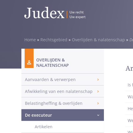
Home
»
Rechtsgebied
»
Overlijden & nalatenschap
»
D
OVERLIJDEN &
NALATENSCHAP
Ar
Aanvaarden & verwerpen
Is
Afwikkeling van een nalatenschap
Wa
Belastingheffing & overlijden
He
De executeur
We
Artikelen
Wi