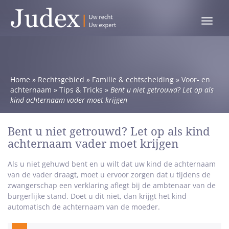
Toggle
menu
Home
»
Rechtsgebied
»
Familie & echtscheiding
»
Voor- en
achternaam
»
Tips & Tricks
»
Bent u niet getrouwd? Let op als
kind achternaam vader moet krijgen
Bent u niet getrouwd? Let op als kind
achternaam vader moet krijgen
Als u niet gehuwd bent en u wilt dat uw kind de achternaam
van de vader draagt, moet u ervoor zorgen dat u tijdens de
zwangerschap een verklaring aflegt bij de ambtenaar van de
burgerlijke stand. Doet u dit niet, dan krijgt het kind
automatisch de achternaam van de moeder.