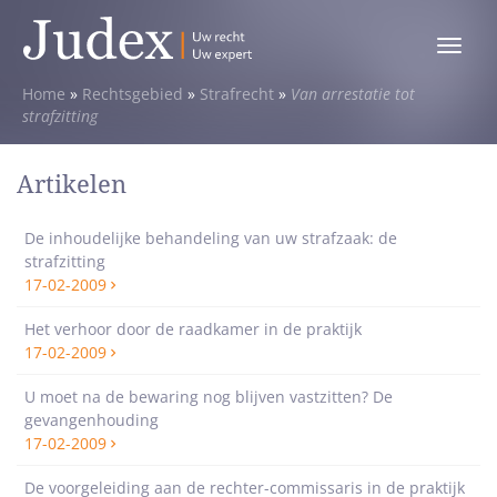
Toggle
menu
Home
»
Rechtsgebied
»
Strafrecht
»
Van arrestatie tot
strafzitting
Artikelen
De inhoudelijke behandeling van uw strafzaak: de
strafzitting
17-02-2009
Het verhoor door de raadkamer in de praktijk
17-02-2009
U moet na de bewaring nog blijven vastzitten? De
gevangenhouding
17-02-2009
De voorgeleiding aan de rechter-commissaris in de praktijk