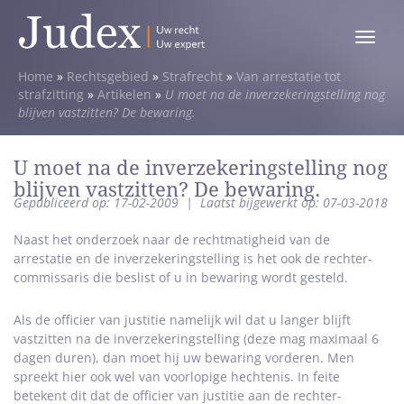
Toggle
menu
Home
»
Rechtsgebied
»
Strafrecht
»
Van arrestatie tot
strafzitting
»
Artikelen
»
U moet na de inverzekeringstelling nog
blijven vastzitten? De bewaring.
U moet na de inverzekeringstelling nog
blijven vastzitten? De bewaring.
Gepubliceerd op: 17-02-2009
|
Laatst bijgewerkt op: 07-03-2018
Naast het onderzoek naar de rechtmatigheid van de
arrestatie en de inverzekeringstelling is het ook de rechter-
commissaris die beslist of u in bewaring wordt gesteld.
Als de officier van justitie namelijk wil dat u langer blijft
vastzitten na de inverzekeringstelling (deze mag maximaal 6
dagen duren), dan moet hij uw bewaring vorderen. Men
spreekt hier ook wel van voorlopige hechtenis. In feite
betekent dit dat de officier van justitie aan de rechter-