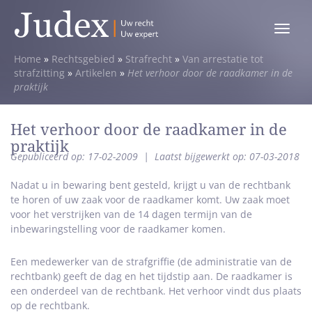
Toggle
menu
Home
»
Rechtsgebied
»
Strafrecht
»
Van arrestatie tot
strafzitting
»
Artikelen
»
Het verhoor door de raadkamer in de
praktijk
Het verhoor door de raadkamer in de
praktijk
Gepubliceerd op: 17-02-2009
|
Laatst bijgewerkt op: 07-03-2018
Nadat u in bewaring bent gesteld, krijgt u van de rechtbank
te horen of uw zaak voor de raadkamer komt. Uw zaak moet
voor het verstrijken van de 14 dagen termijn van de
inbewaringstelling voor de raadkamer komen.
Een medewerker van de strafgriffie (de administratie van de
rechtbank) geeft de dag en het tijdstip aan. De raadkamer is
een onderdeel van de rechtbank. Het verhoor vindt dus plaats
op de rechtbank.