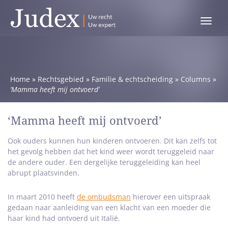
Toggle
menu
Home
»
Rechtsgebied
»
Familie & echtscheiding
»
Columns
»
‘Mamma heeft mij ontvoerd’
‘Mamma heeft mij ontvoerd’
Ook ouders kunnen hun kinderen ontvoeren. Dit kan zelfs tot
het gevolg hebben dat het kind weer wordt teruggeleid naar
de andere ouder. Een dergelijke teruggeleiding kan heel
abrupt plaatsvinden.
In maart 2010 heeft
de ombudsman
hierover een uitspraak
gedaan naar aanleiding van een klacht van een moeder die
haar kind had ontvoerd uit Italië.