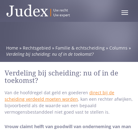
Toggle
menu
Home
»
Rechtsgebied
»
Familie & echtscheiding
»
Columns
»
Verdeling bij scheiding: nu of in de toekomst?
Verdeling bij scheiding: nu of in de
toekomst?
Van de hoofdregel dat geld en goederen
direct bij de
scheiding verdeeld moeten worden
, kan een rechter afwijken,
bijvoorbeeld als de waarde van een bepaald
vermogensbestanddeel niet goed vast te stellen is.
Vrouw claimt helft van goodwill van onderneming van man