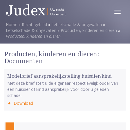
Toggl
menu
Home
»
Rechtsgebied
»
Letselschade & ongevallen
»
Letselschade & ongevallen
»
Producten, kinderen en dieren
»
Producten, kinderen en dieren
Producten, kinderen en dieren:
Documenten
Modelbrief aansprakelijkstelling huisdier/kind
Met deze brief stelt u de eigenaar respectievelijk ouder van
een huisdier of kind aansprakelijk voor door u geleden
schade.
Download