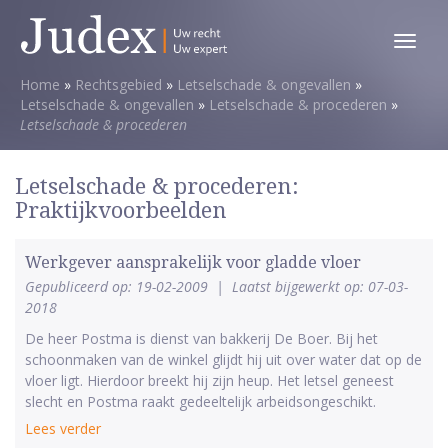
Toggl
menu
Home
»
Rechtsgebied
»
Letselschade & ongevallen
»
Letselschade & ongevallen
»
Letselschade & procederen
»
Letselschade & procederen
Letselschade & procederen:
Praktijkvoorbeelden
Werkgever aansprakelijk voor gladde vloer
Gepubliceerd op: 19-02-2009
|
Laatst bijgewerkt op: 07-03-
2018
De heer Postma is dienst van bakkerij De Boer. Bij het
schoonmaken van de winkel glijdt hij uit over water dat op de
vloer ligt. Hierdoor breekt hij zijn heup. Het letsel geneest
slecht en Postma raakt gedeeltelijk arbeidsongeschikt.
Lees verder