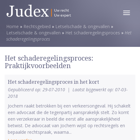
Toggl
menu
Home
»
Rechtsgebied
»
Letselschade & ongevallen
»
Letselschade & ongevallen
»
Het schaderegelingsproces
»
Het
schaderegelingsproces
Het schaderegelingsproces:
Praktijkvoorbeelden
Het schaderegelingsproces in het kort
Gepubliceerd op: 29-07-2010
|
Laatst bijgewerkt op: 07-03-
2018
Jochem raakt betrokken bij een verkeersongeval. Hij schakelt
een advocaat die de tegenpartij aansprakelijk stelt. Zo komt
een verzekeraar in beeld die eerst alle aansprakelijkheid
betwist. De advocaat van Jochem wijst op rechtsregels en
bepaalde rechtspraak, waarna...