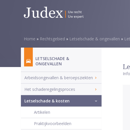
Home
»
Rechtsgebied
»
Letselschade & ongevallen
»
Le
LETSELSCHADE &
ONGEVALLEN
Le
Inf
Arbeidsongevallen & beroepsziekten
Het schaderegelingsproces
Letselschade & kosten
Artikelen
Praktijkvoorbeelden