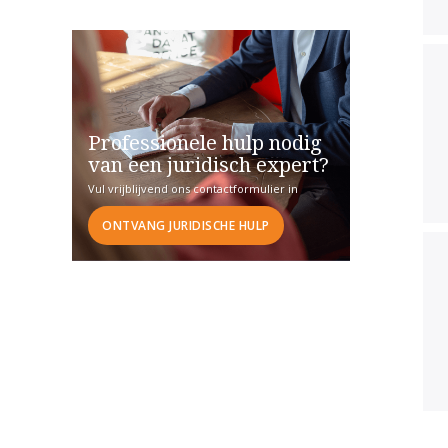
Professionele hulp nodig
van een juridisch expert?
Vul vrijblijvend ons contactformulier in
ONTVANG JURIDISCHE HULP