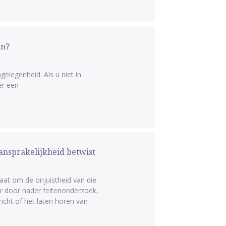
in?
elegenheid. Als u niet in
er een
aansprakelijkheid betwist
caat om de onjuistheid van die
r door nader feitenonderzoek,
cht of het laten horen van