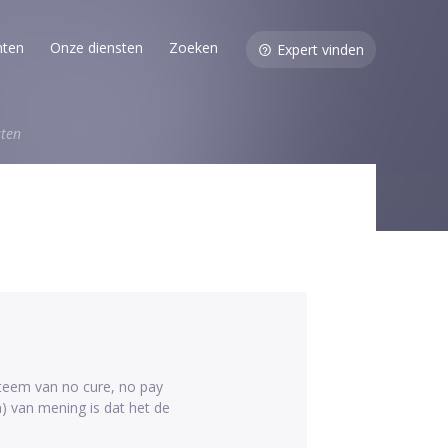
nten
Onze diensten
Zoeken
Expert vinden
sten
teem van no cure, no pay
 van mening is dat het de